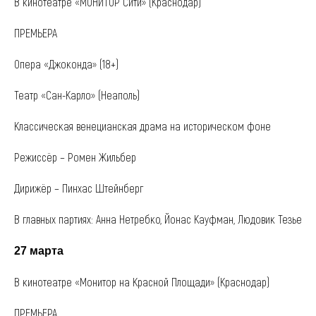
В кинотеатре «МОНИТОР Сити» (Краснодар)
ПРЕМЬЕРА
Опера «Джоконда» (18+)
Театр «Сан-Карло» (Неаполь)
Классическая венецианская драма на историческом фоне
Режиссёр – Ромен Жильбер
Дирижёр – Пинхас Штейнберг
В главных партиях: Анна Нетребко, Йонас Кауфман, Людовик Тезье
27 марта
В кинотеатре «Монитор на Красной Площади» (Краснодар)
ПРЕМЬЕРА