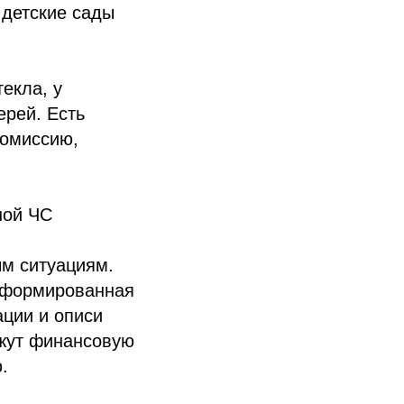
 детские сады
екла, у
ерей. Есть
комиссию,
ной ЧС
ым ситуациям.
 Сформированная
ации и описи
ажут финансовую
.