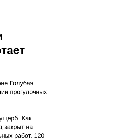
и
тает
оне Голубая
ции прогулочных
ущерб. Как
д закрыт на
ных работ. 120