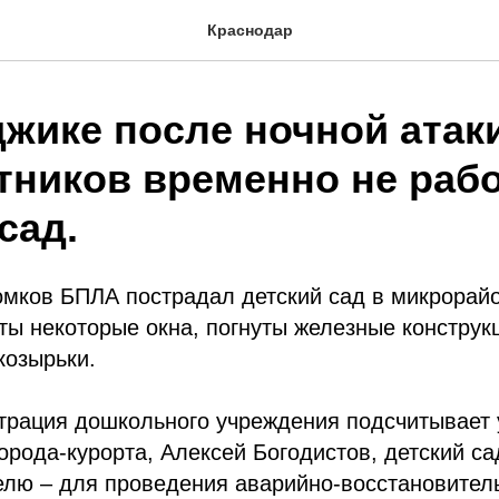
Краснодар
джике после ночной атак
тников временно не рабо
сад.
омков БПЛА пострадал детский сад в микрорай
ты некоторые окна, погнуты железные конструк
козырьки.
трация дошкольного учреждения подсчитывает 
орода-курорта, Алексей Богодистов, детский са
лю – для проведения аварийно-восстановитель