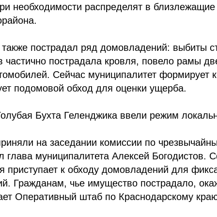
при необходимости распределят в близлежащие
орайона.
 также пострадал ряд домовладений: выбиты ст
 частично пострадала кровля, повело рамы дв
томобилей. Сейчас муниципалитет формирует 
ует подомовой обход для оценки ущерба.
Голубая Бухта Геленджика ввели режим локаль
приняли на заседании комиссии по чрезвычайн
л глава муниципалитета Алексей Богодистов.
я приступает к обходу домовладений для фикс
ий. Гражданам, чье имущество пострадало, ок
ает Оперативный штаб по Краснодарскому краю