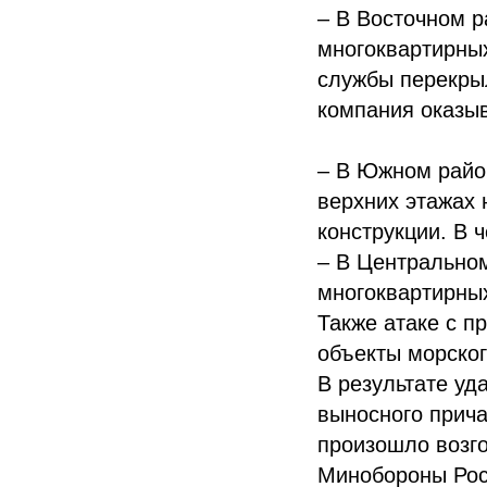
– В Восточном р
многоквартирных
службы перекры
компания оказы
– В Южном райо
верхних этажах 
конструкции. В 
– В Центрально
многоквартирны
Также атаке с 
объекты морског
В результате у
выносного прича
произошло возг
Минобороны Рос