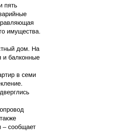
и пять
Аварийные
Управляющая
го имущества.
тный дом. На
я и балконные
артир в семи
кление.
одверглись
бопровод
 также
и – сообщает