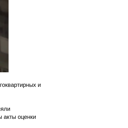
гоквартирных и
няли
ы акты оценки