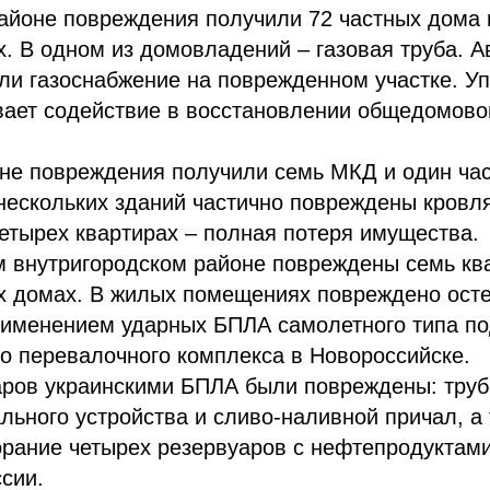
айоне повреждения получили 72 частных дома 
. В одном из домовладений – газовая труба. 
ли газоснабжение на поврежденном участке. 
вает содействие в восстановлении общедомово
не повреждения получили семь МКД и один час
нескольких зданий частично повреждены кровл
четырех квартирах – полная потеря имущества.
м внутригородском районе повреждены семь кв
х домах. В жилых помещениях повреждено осте
применением ударных БПЛА самолетного типа п
о перевалочного комплекса в Новороссийске.
даров украинскими БПЛА были повреждены: тру
льного устройства и сливо-наливной причал, а
орание четырех резервуаров с нефтепродуктам
сии.