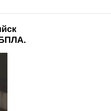
ийск
 БПЛА.