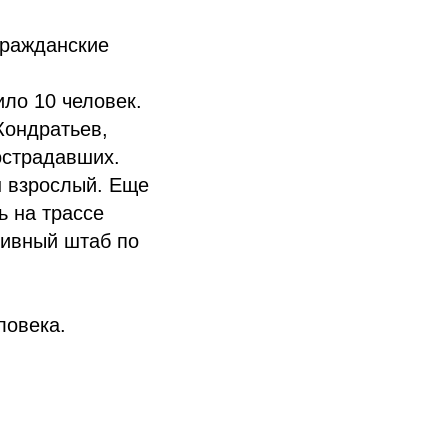
гражданские
ло 10 человек.
Кондратьев,
острадавших.
н взрослый. Еще
ь на трассе
тивный штаб по
ловека.