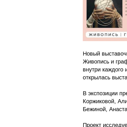
Новый выставочн
Живопись и граф
внутри каждого 
открылась выст
В экспозиции п
Коржиковой, Ал
Бежиной, Анаст
Проект исследуе