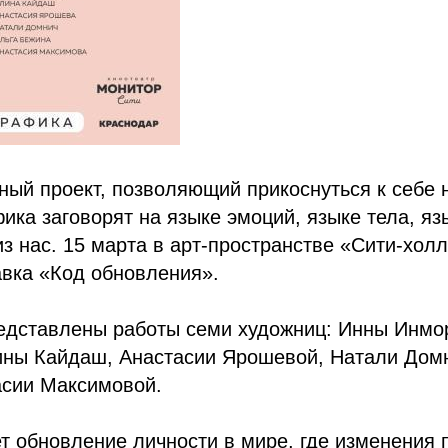
ый проект, позволяющий прикоснуться к себе 
ика заговорят на языке эмоций, языке тела, яз
из нас. 15 марта в арт-пространстве «Сити-хол
авка «Код обновления».
редставлены работы семи художниц: Инны Инмо
ины Кайдаш, Анастасии Ярошевой, Натали Домн
асии Максимовой.
т обновление личности в мире, где изменения 