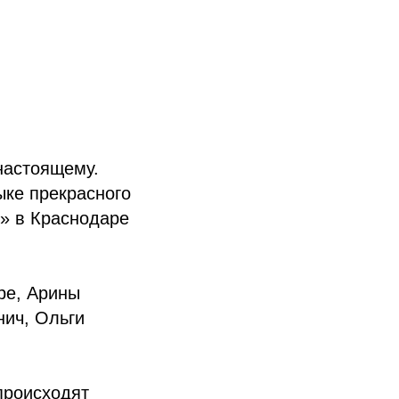
настоящему.
ыке прекрасного
л» в Краснодаре
ре, Арины
ич, Ольги
происходят