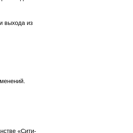
 и выхода из
зменений.
анстве «Сити-