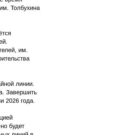
им. Толбухина
ётся
ей.
телей, им.
оительства
йной линии.
а. Завершить
и 2026 года.
ацией
но будет
ных линий в