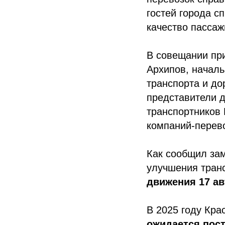
гостей города с
качество пассаж
В совещании пр
Архипов, началь
транспорта и до
представители 
транспортников 
компаний-перево
Как сообщил зам
улучшения тран
движения 17 а
В 2025 году Кра
ожидается пост