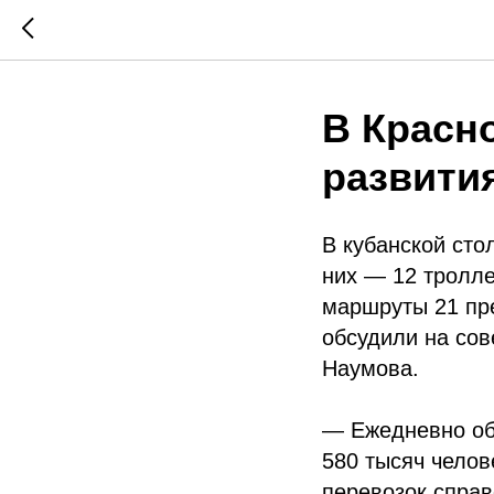
В Красн
развити
В кубанской сто
них — 12 тролле
маршруты 21 пр
обсудили на со
Наумова.
— Ежедневно об
580 тысяч челов
перевозок справ