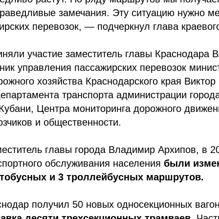
праведливые замечания. Эту ситуацию нужно м
ирских перевозок, — подчеркнул глава краевог
иняли участие заместитель главы Краснодара 
ник управления пассажирских перевозок минис
рожного хозяйства Краснодарского края Виктор
департамента транспорта администрации город
Кубани, Центра мониторинга дорожного движен
зчиков и общественности.
еститель главы города Владимир Архипов, в 2
спортного обслуживания населения
были изме
втобусных и 3 троллейбусных маршрутов.
снодар получил 50 новых односекционных ваго
авка десяти трехсекционных трамваев.
Част