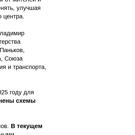
енять, улучшая
о центра.
Владимир
терства
 Паньков,
а, Союза
ия и транспорта,
025 году для
нены схемы
нов.
В текущем
ными