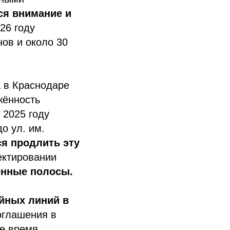
ся внимание и
26 году
ов и около 30
 в Краснодаре
жённость
 2025 году
о ул. им.
я продлить эту
ектировании
енные полосы.
йных линий в
оглашения в
ее время