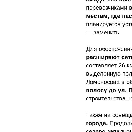
перевозчиками в
местам, где па
планируется уст
— заменить.
Для обеспечени
расширяют сет
составляет 26 км
выделенную поло
Ломоносова в о
полосу до ул. 
строительства н
Также на совещ
городе.
Продолж
северо-западно