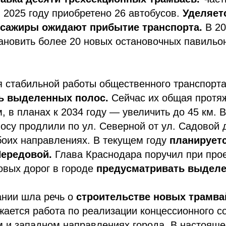
 2025 году приобретено 26 автобусов.
Уделяет
ссажиры ожидают прибытие транспорта.
В 20
ановить более 20 новых остановочных павильон
я стабильной работы общественного транспорта
ь выделенных полос.
Сейчас их общая протя
, в планах к 2034 году — увеличить до 45 км. В
су продлили по ул. Северной от ул. Садовой д
боих направлениях. В текущем году
планируетс
Передовой.
Глава Краснодара поручил при про
овых дорог в городе
предусматривать выдел
ании шла речь о
строительстве новых трамва
ается работа по реализации концессионного с
м и западном направлениях города. В настоящ