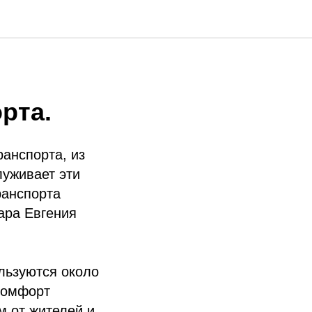
рта.
анспорта, из
луживает эти
ранспорта
ара Евгения
льзуются около
 комфорт
м от жителей и