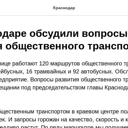
Краснодар
одаре обсудили вопросы
я общественного транспо
лице работают 120 маршрутов общественного тр
йбусных, 16 трамвайных и 92 автобусных. Обс
едприятие. Вопросы развития общественного т
вещании под председательством главы Краснод
щественным транспортом в краевом центре по
ек. И запросы горожан на качество, скорость и
едливо растут. По ряду маршрутов мы получае