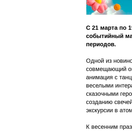
С 21 марта по 
событийный ма
периодов.
Одной из новино
совмещающий он
анимация с тан
веселыми интера
сказочными геро
созданию свече
экскурсии в ато
К весенним пра