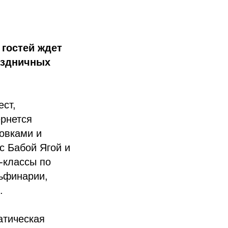
 гостей ждет
аздничных
ест,
рнется
овками и
с Бабой Ягой и
-классы по
льфинарии,
.
атическая