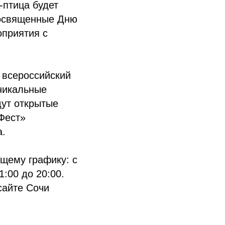
-птица будет
 посвященные Дню
оприятия с
 всероссийский
уникальные
дут открытые
Фест»
а.
ющему графику: с
1:00 до 20:00.
сайте Сочи