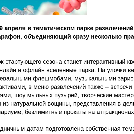
19 апреля в тематическом парке развлечений
рафон, объединяющий сразу несколько пр
к стартующего сезона станет интерактивный кв
лайн и офлайн вселенные парка. На улочки ве
цевальными флешмобами, музыкальными зарис
ктивами, в меню развлечений также – встречи 
ями, шоу мыльных пузырей, творческие мастер
й из натуральной вощины, представления в де
мариуме, безлимитные прокаты на аттракционах
здничным датам подготовлена собственная тем